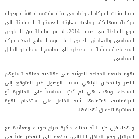
بينما نشأت الحركة الحوثية في بيئة مؤسّسية هشّة ودولة
مركزية متهالكة، وقادته معاركه العسكرية المفاجئة إلى
بلوغ السلطة في صيف 2014، لا عبر سلسلة من التفاوض
السياسي والتعايش الحزبي إنما بقوة السلاح لتغدو حركة
استحواذية مسلّحة غير مضطرة إلى تقاسم السلطة أو التنازل
السياسي.
تقوم طبيعة الجماعة الحوثية على عقائدية مغلقة تستوهم
النصر والتمكين الإلهي بسبب الوصول غير المتوقع إلى
السلطة. وبهذا، هي لم تُدرَّب سياسياً على المناورة أو
البراغماتية، لاعتمادها شبه الكامل على استخدام القوة
المباشرة لتحقيق أهدافها.
وبهذا، فإن حزب الله يمتلك ذاكرة صراع طويلة ومعقّدة مع
إسرائيل ومع الداخل اللبناني، تدفعه إلى التفكير ملياً في