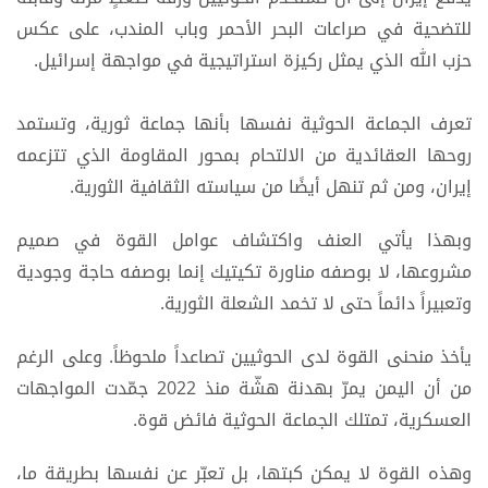
للتضحية في صراعات البحر الأحمر وباب المندب، على عكس
حزب الله الذي يمثل ركيزة استراتيجية في مواجهة إسرائيل.
تعرف الجماعة الحوثية نفسها بأنها جماعة ثورية، وتستمد
روحها العقائدية من الالتحام بمحور المقاومة الذي تتزعمه
إيران، ومن ثم تنهل أيضًا من سياسته الثقافية الثورية.
وبهذا يأتي العنف واكتشاف عوامل القوة في صميم
مشروعها، لا بوصفه مناورة تكيتيك إنما بوصفه حاجة وجودية
وتعبيراً دائماً حتى لا تخمد الشعلة الثورية.
يأخذ منحنى القوة لدى الحوثيين تصاعداً ملحوظاً. وعلى الرغم
من أن اليمن يمرّ بهدنة هشّة منذ 2022 جمّدت المواجهات
العسكرية، تمتلك الجماعة الحوثية فائض قوة.
وهذه القوة لا يمكن كبتها، بل تعبّر عن نفسها بطريقة ما،