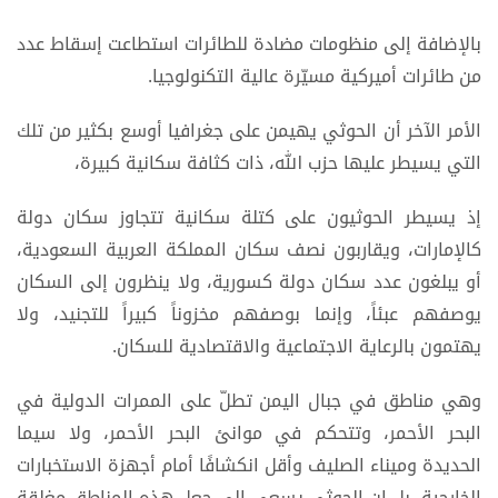
بالإضافة إلى منظومات مضادة للطائرات استطاعت إسقاط عدد
من طائرات أميركية مسيّرة عالية التكنولوجيا.
الأمر الآخر أن الحوثي يهيمن على جغرافيا أوسع بكثير من تلك
التي يسيطر عليها حزب الله، ذات كثافة سكانية كبيرة،
إذ يسيطر الحوثيون على كتلة سكانية تتجاوز سكان دولة
كالإمارات، ويقاربون نصف سكان المملكة العربية السعودية،
أو يبلغون عدد سكان دولة كسورية، ولا ينظرون إلى السكان
يوصفهم عبئاً، وإنما بوصفهم مخزوناً كبيراً للتجنيد، ولا
يهتمون بالرعاية الاجتماعية والاقتصادية للسكان.
وهي مناطق في جبال اليمن تطلّ على الممرات الدولية في
البحر الأحمر، وتتحكم في موانئ البحر الأحمر، ولا سيما
الحديدة وميناء الصليف وأقل انكشافًا أمام أجهزة الاستخبارات
الخارجية، بل إن الحوثي يسعى إلى جعل هذه المناطق مغلقة