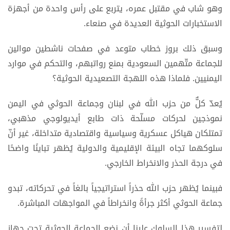
وهو شاب في مقتبل عمره، يتربع على رأس واحدة من أجهزة
الاستخبارات الحوثية العديدة في صنعاء.
وسبق ذلك بروز خطاب متوعد في صفحات ناشطين موالين
للجماعة متّهمين السعودية بمنع رواتبهم، والتحكم في موارد
اليمنيين. فلماذا هذه اللهجة التصعيدية الحوثية؟
يُعدّ كلٌّ من حزب الله في لبنان وجماعة الحوثي في اليمن
نموذجين لحركات مسلّحة ذات طابع أيديولوجي مذهبي،
تمتلكان هياكل عسكرية وسياسية واقتصادية متداخلة، غير أنّ
سلوكهما تجاه البيئة الإقليمية والدولية يُظهر تباينًا واضحًا
في درجة الحذر والانخراط الخارجي.
فبينما يُظهر حزب الله حذراً استراتيجياً بالغاً في تحركاته، تبدو
جماعة الحوثي أكثر جرأةً وانخراطاً في المواجهات المباشرة.
لتفسير هذا السلوك علينا أن نضع الجماعة الحوثية تحت جهاز