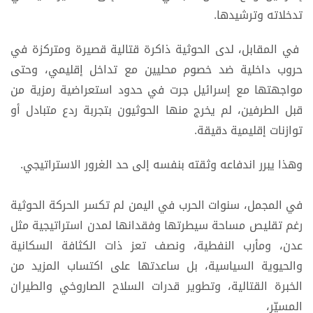
تدخلاته وترشيدها.
في المقابل، لدى الحوثية ذاكرة قتالية قصيرة ومتركزة في
حروب داخلية ضد خصوم محليين مع تداخل إقليمي، وحتى
مواجهتها مع إسرائيل جرت في حدود استعراضية رمزية من
قبل الطرفين، لم يخرج منها الحوثيون بتجربة ردع متبادل أو
توازنات إقليمية دقيقة.
وهذا يبرر اندفاعه وثقته بنفسه إلى حد الغرور الاستراتيجي.
في المجمل، سنوات الحرب في اليمن لم تكسر الحركة الحوثية
رغم تقليص مساحة سيطرتها وفقدانها لمدن استراتيجية مثل
عدن، ومأرب النفطية، ونصف تعز ذات الكثافة السكانية
والحيوية السياسية، بل ساعدتها على اكتساب المزيد من
الخبرة القتالية، وتطوير قدرات السلاح الصاروخي والطيران
المسيّر،