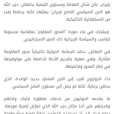
بإيران، لكن شكل العلاقة ومستوى التبعية يختلفان. حزب الله
هو الابن السياسي الناضج لإيران؛ يمثلها، لكنه يحتفظ بقدر
من الاستقلالية التكتيكية،
ويشارك في بناء صورة "المحور المقاوم" بعقلانية محسوبة
تتناسب والسياسة الإيرانية ذات الصبر الاستراتيجي.
في المقابل، دخلت الجماعة الحوثية تكتيكياً محور المقاومة
متأخرةً، وهي معنية بتقديم الأدلة الدامغة على موثوقيتها
في إطار المحور وفاعليتها.
لذا، الحوثيون أقرب إلى الابن المتمرّد حديث الولادة، الذي
يحظى برعاية، لكنه لم يصل إلى مستوى النضج السياسي.
ما يقدمه الحوثيون من خدمات متهوّرة لإثبات ولائهم
وقدرتهم على أخذ مكان حزب الله الذي تعرّض لضربة موجعة،
يدفع إيران إلى أن تستخدم الحوثيين ورقةَ ضغطٍ مرنةً وقابلة