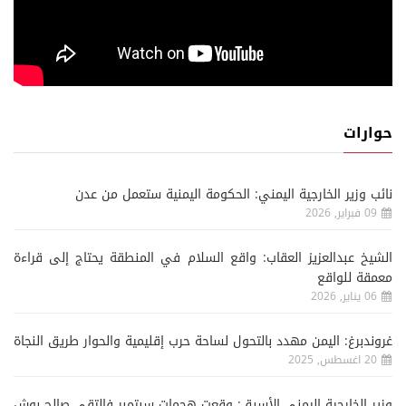
حوارات
نائب وزير الخارجية اليمني: الحكومة اليمنية ستعمل من عدن
09 فبراير, 2026
الشيخ عبدالعزيز العقاب: واقع السلام في المنطقة يحتاج إلى قراءة
معمقة للواقع
06 يناير, 2026
غروندبرغ: اليمن مهدد بالتحول لساحة حرب إقليمية والحوار طريق النجاة
20 اغسطس, 2025
وزير الخارجية اليمني الأسبق: وقعت هجمات سبتمبر فالتقى صالح بوش