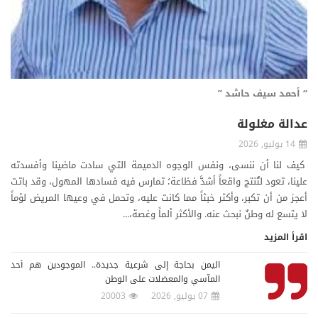
“ أحمد سيف حاشد ”
عدالة مغلولة
14 يوليو, 2026
كيف لنا أن ننسى، ونفس الوجوه الدميمة التي سادت ماضينا وأفسدته
علينا، تعود لتُنتج واقعاً أشدَّ فظاعة؛ تمارس فيه فسادها المهول، وقد باتت
أعجز من أن تكبر، وأكثر خبثاً مما كانت عليه، وتحمل في وعيها المريض لؤماً
لا يتسع له وطنٌ نبحث عنه. والأكثر ألماً وغصة،...
اقرأ المزيد
اليمن بحاجة إلى شرعية جديدة.. الموجودين هم أحد
المآسي والمعضلات على الوطن
07 يوليو, 2026
20003