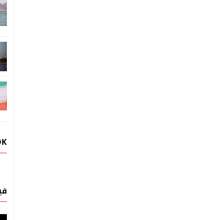
OK
في