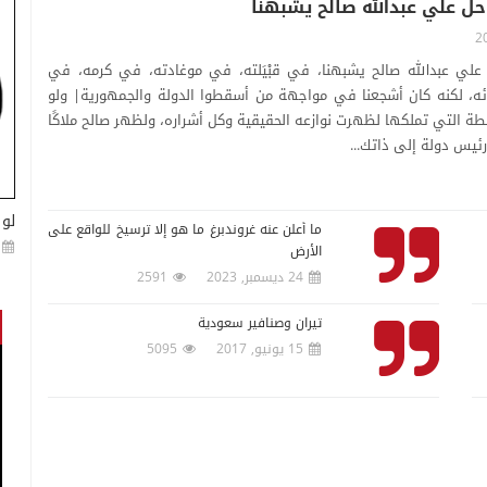
حل علي عبدالله صالح يشبهنا
علي عبدالله صالح يشبهنا، في قبْيَلته، في موغادته، في كرمه، في
ه، لكنه كان أشجعنا في مواجهة من أسقطوا الدولة والجمهورية| ولو
طة التي تملكها لظهرت نوازعه الحقيقية وكل أشراره، ولظهر صالح ملاكًا
رئيس دولة إلى ذاتك...
لو 
ما أعلن عنه غروندبرغ ما هو إلا ترسيخ للواقع على
الأرض
24 ديسمبر, 2023
2591
تيران وصنافير سعودية
15 يونيو, 2017
5095