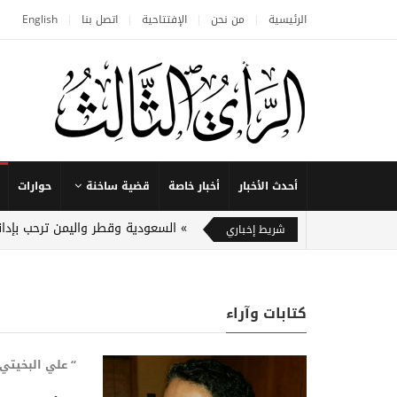
الرئيسية
من نحن
الإفتتاحية
اتصل بنا
English
أحدث الأخبار
أخبار خاصة
قضية ساخنة
حوارات
السعودية وقطر واليمن ترحب بإدا
شريط إخباري
كتابات وآراء
“ علي البخيتي 