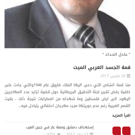
“ عادل الحداد ”
قمة الجسد العربي الميت
29 مارس, 2017
منذ قمة انشاص التي دعى اليها الملك فاروق عام 1946والتي جاءت على
خلفية رفض تقرير لجنة التحقيق البريطانية حول قضية تزايد عدد المهاجرين
اليهود الى ارض فلسطين وما شهدته من اضطرابات نتيجة ذلك ، بقيت
القمم العربية رغم عدم دوريتها مجرد مهرجان احتفالي يتبادل فيه...
اقرأ المزيد
إستهداف دمشق وصمة عار في جبين العرب
13 يناير, 2017
9751