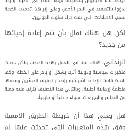
حينها، قام الحوثيون بمهاجمة ميناء النفط في الضبة، وأيضاً
بدؤوا بالتصعيد في البحر الأحمر، وعلى إثر هذا تجمدت الخطة
بسبب الاختلالات التي تمت جراء سلوك الحوثيين.
لكن هل هناك آمال بأن تتم إعادة إحيائها
من جديد؟
الزنداني:
هناك رغبة في العمل بهذه الخطة، ولكن حصلت
متغيرات سياسية ودولية أثرت بشكل أو بآخر على الخطة، وكما
نلاحظ قامت الإدارة الأميركية بإصدار تصنيف للحوثيين بوصفها
منظمةً إرهابية أجنبية، وبالتالي هذا التصنيف تترتب عليه جملة
من التدابير والإجراءات، سواء داخلياً أو خارجياً.
هل يعني هذا أن خريطة الطريق الأممية
وفق هذه المتغيرات التي تحدثت عنها لم