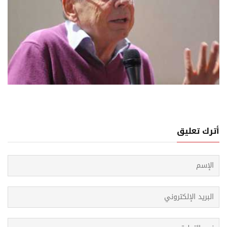
20 اغسطس, 2025
ان غريش: نتنياهو يخوض حرب الغرب الجماعي
أترك تعليق