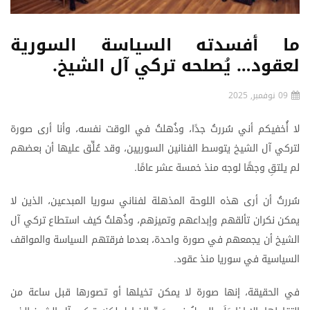
ما أفسدته السياسة السورية
لعقود… يُصلحه تركي آل الشيخ.
09 نوفمبر, 2025
لا
أُخفيكم
أني
سُررتُ
جدًا،
وذُهلتُ
في
الوقت
نفسه،
وأنا
أرى
صورة
لتركي
آل
الشيخ
يتوسط
الفنانين
السوريين،
وقد
عُلِّق
عليها
أن
بعضهم
لم
يلتقِ
وجهًا
لوجه
منذ
خمسة
عشر
عامًا
.
سُررتُ
أن
أرى
هذه
اللوحة
المذهلة
لفناني
سوريا
المبدعين،
الذين
لا
يمكن
نكران
تألقهم
وإبداعهم
وتميزهم،
وذُهلتُ
كيف
استطاع
تركي
آل
الشيخ
أن
يجمعهم
في
صورة
واحدة،
بعدما
فرقتهم
السياسة
والمواقف
السياسية
في
سوريا
منذ
عقود
.
في
الحقيقة،
إنها
صورة
لا
يمكن
تخيلها
أو
تصورها
قبل
ساعة
من