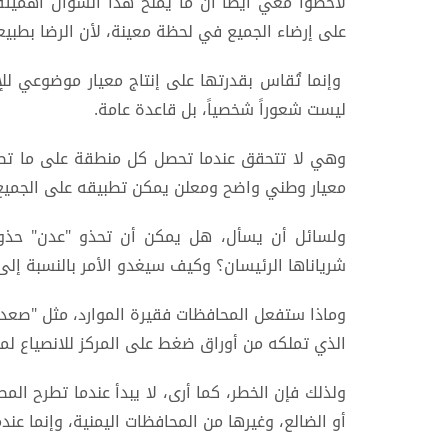
لاحظوا معي أيضاً أن ما يمنح هذا السؤال أهميته 
على إرضاء الجميع في لحظة معينة، لأن الرضا بطبي
وإنما تُقاس بقدرتها على إنتاج معيار موضوعي للإ
ليست شعوراً شخصياً، بل قاعدة عامة.
وهي لا تتحقق عندما تحصل كل منطقة على ما تطلب
معيار وطني واضح ومعلن يمكن تطبيقه على الجميع 
ولسائل أن يسأل، هل يمكن أن تحذو "عدن" حذو "
شرياناها الرئيسان؟ وكيف سيغدو الأمر بالنسبة إلى م
وماذا ستفعل المحافظات فقيرة الموارد، مثل "صعدة" 
الذي تملكه من أوراق ضغط على المركز للانصياع لم
ولذلك فإن الخطر، كما أرى، لا يبدأ عندما تطرح الم
أو الضالع، وغيرها من المحافظات اليمنية، وإنما عند