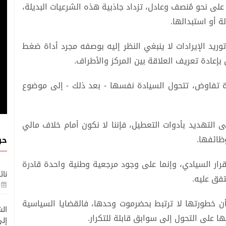
على نحو مُنصف وعادل، تزداد جاذبية هذه الشرعيات البديلة،
 أو استبدالها.
 توريد الإيرادات لا ينبغي النظر إليه بوصفه مجرد أداة ضغط
 بإعادة تعريف العلاقة بين المركز والأطراف.
ة تفاوض، تتحول السيادة نفسها - بعد ذلك - إلى موضوع
 التهديد بأدوات التعطيل، فإننا لا نكون أمام خلاف مالي
ظائفها.
حو
قرار السيادي، وإنما على وجود مرجعية وطنية واحدة قادرة
نائ
تفق عليه.
 خطورتها لا ترتبط بحضرموت وحدها، فالقضايا السياسية
الش
تها على التحول إلى سوابق قابلة للتكرار.
إلى