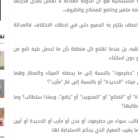
الاستثنائية هو أن الدولة العادلة لا تُقاس بمدى قدرتها
عته متغير وخاضع للمصالح والظروف،
نصاف يلتزم به الجميع حتى في لحظات الاختلاف. فالعدالة
تق
ه، بل عندما تقتنع كل منطقة بأن ما تحصل عليه نابع من
دون استثناء.
حضرموت" بالنسبة إلى ما يحصله الميناء والمطار وهما
يناء "الحديدة" أو بالنسبة إلى غاز "مأرب"؟
أو "الضالع" أو "المحويت" أو "يافع"، وبماذا ستطالب؟ وما
طالبها؟
طالب، سواء من حضرموت أو عدن أو مأرب أو الحديدة أو أبين
ما يغيب المعيار الذي يحكم الاستجابة لها.