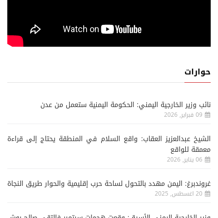
حوارات
نائب وزير الخارجية اليمني: الحكومة اليمنية ستعمل من عدن
09 فبراير, 2026
الشيخ عبدالعزيز العقاب: واقع السلام في المنطقة يحتاج إلى قراءة
معمقة للواقع
06 يناير, 2026
غروندبرغ: اليمن مهدد بالتحول لساحة حرب إقليمية والحوار طريق النجاة
20 اغسطس, 2025
وزير الخارجية اليمني الأسبق: وقعت هجمات سبتمبر فالتقى صالح بوش