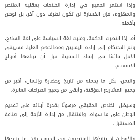
وإذا استمر الجميع في إدارة الخلافات بعقلية المنتصر
والمهزوم، فإن الخسارة لن تكون لطرف دون آخر، بل لوطن
بأكمله.
أما إذا انتصرت الحكمة، وغلبت لغة السياسة على لغة السلاح،
وتم الاحتكام إلى إرادة اليمنيين ومصالحهم العليا، فسيبقى
الأمل قائمًا في إنقاذ السفينة قبل أن تبتلعها أمواج
الانقسام.
واليمن، بكل ما يحمله من تاريخ وحضارة وإنسان، أكبر من
جميع المشاريع المؤقتة، وأبقى من جميع الصراعات العابرة.
وسيظل الخلاص الحقيقي مرهونًا بقدرة أبنائه على تقديم
الوطن على ما سواه، والانتقال من إدارة الأزمة إلى صناعة
المستقبل.
فالأوطان لا ينقذها المنتصرون في الحروب بقدر ما ينقذها