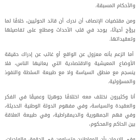
والأحكام المسبقة.
ومن مقتضيات الإنصاف أن ندرك أن قائد الحوثيين، خلافًا لما
يروَّج أحيانًا، يوجد في قلب الأحداث ومطلع على تفاصيلها
وتعقيداتها.
أما الزعم بأنه معزول عن الواقع أو غائب عن إدراك حقيقة
الأوضاع المعيشية والاقتصادية التي يعانيها الناس، فلا
ينسجم مع منطق السياسة ولا مع طبيعة السلطة والنفوذ
والمسؤولية.
أنا وكثيرون نختلف معه اختلافًا جوهريًا وعميقًا في الفكر
والعقيدة والسياسة، وفي مفهوم الدولة الوطنية الحديثة،
وفي فهم الجمهورية والديمقراطية، وفي طبيعة العلاقة
بين الحاكم والمحكوم،
وفي الإيمان بأن المواطنين متساوون في الحقوق والواجبات،