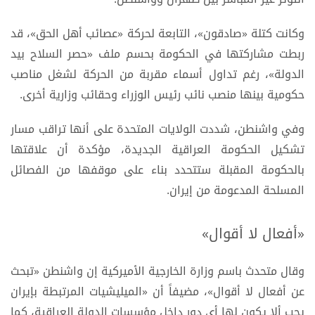
وكانت كتلة «صادقون»، التابعة لحركة «عصائب أهل الحق»، قد
ربطت مشاركتها في الحكومة بحسم ملف «حصر السلاح بيد
الدولة»، رغم تداول أسماء مقربة من الحركة لشغل مناصب
حكومية بينها منصب نائب رئيس الوزراء وحقائب وزارية أخرى.
وفي واشنطن، شددت الولايات المتحدة على أنها تراقب مسار
تشكيل الحكومة العراقية الجديدة، مؤكدة أن علاقتها
بالحكومة المقبلة ستتحدد بناء على موقفها من الفصائل
المسلحة المدعومة من إيران.
«أفعال لا أقوال»
وقال متحدث باسم وزارة الخارجية الأميركية إن واشنطن «تبحث
عن أفعال لا أقوال»، مضيفاً أن «الميليشيات المرتبطة بإيران
يجب ألا يكون لها أي دور داخل مؤسسات الدولة العراقية، كما