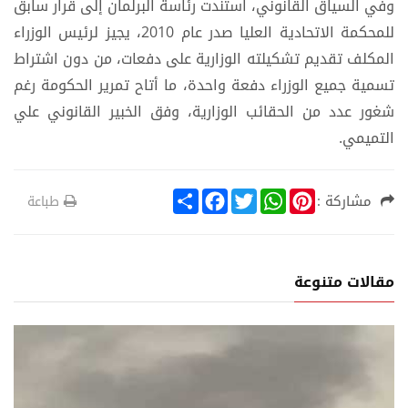
وفي السياق القانوني، استندت رئاسة البرلمان إلى قرار سابق
للمحكمة الاتحادية العليا صدر عام 2010، يجيز لرئيس الوزراء
المكلف تقديم تشكيلته الوزارية على دفعات، من دون اشتراط
تسمية جميع الوزراء دفعة واحدة، ما أتاح تمرير الحكومة رغم
شغور عدد من الحقائب الوزارية، وفق الخبير القانوني علي
التميمي.
S
F
T
W
P
مشاركة :
طباعة
h
a
w
h
i
a
c
i
a
n
r
e
t
t
t
e
b
t
s
e
o
e
A
r
مقالات متنوعة
o
r
p
e
k
p
s
t
ر
أحدث الا