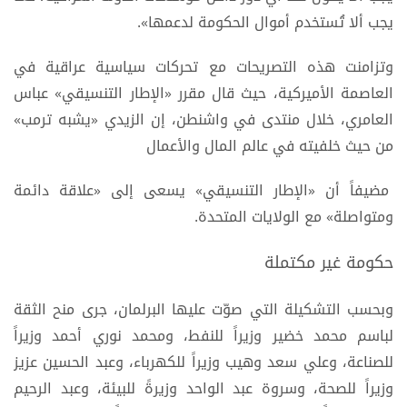
يجب ألا تُستخدم أموال الحكومة لدعمها».
وتزامنت هذه التصريحات مع تحركات سياسية عراقية في
العاصمة الأميركية، حيث قال مقرر «الإطار التنسيقي» عباس
العامري، خلال منتدى في واشنطن، إن الزيدي «يشبه ترمب»
من حيث خلفيته في عالم المال والأعمال
مضيفاً أن «الإطار التنسيقي» يسعى إلى «علاقة دائمة
ومتواصلة» مع الولايات المتحدة.
حكومة غير مكتملة
وبحسب التشكيلة التي صوّت عليها البرلمان، جرى منح الثقة
لباسم محمد خضير وزيراً للنفط، ومحمد نوري أحمد وزيراً
للصناعة، وعلي سعد وهيب وزيراً للكهرباء، وعبد الحسين عزيز
وزيراً للصحة، وسروة عبد الواحد وزيرةً للبيئة، وعبد الرحيم