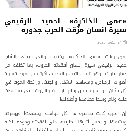
«عمى الذاكرة» لحميد الرقيمي
سيرة إنسان مزّقت الحرب جذوره
24 اكتوبر, 2025
في روايته «عمى الذاكرة»، يكتب الروائي اليمني الشاب
حميد الرقيمي سيرة إنسان أفقدته الحروب، بما تخلفه من
دمار، تاريخه وهويته الذاتية، وانمحت ذاكرته من فرط قسوة
أصوات الرصاص، ومشاهد الأشلاء والجثث، ورائحة الموت في
كل مكان حوله، وملمس ركام البنايات والبيوت التي تساقطت
عليه ونام وسط حطامها وأطلالها.
إن الحرب كانت تحاصره من كل حواسه، يسمعها ويبصرها
ويشمها، ويلمس آثارها الكارثية، حتى أفقدته وجوده، لكنه
كالعنقاء يقف ثانية من بين الرماد والأطلال، ليشاهد موت