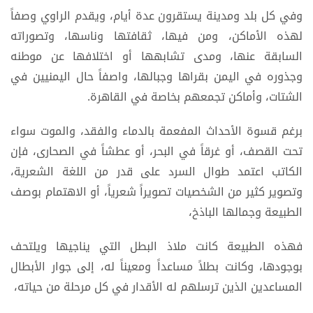
وفي كل بلد ومدينة يستقرون عدة أيام، ويقدم الراوي وصفاً
لهذه الأماكن، ومن فيها، ثقافتها وناسها، وتصوراته
السابقة عنها، ومدى تشابهها أو اختلافها عن موطنه
وجذوره في اليمن بقراها وجبالها، واصفاً حال اليمنيين في
الشتات، وأماكن تجمعهم بخاصة في القاهرة.
برغم قسوة الأحداث المفعمة بالدماء والفقد، والموت سواء
تحت القصف، أو غرقاً في البحر، أو عطشاً في الصحارى، فإن
الكاتب اعتمد طوال السرد على قدر من اللغة الشعرية،
وتصوير كثير من الشخصيات تصويراً شعرياً، أو الاهتمام بوصف
الطبيعة وجمالها الباذخ،
فهذه الطبيعة كانت ملاذ البطل التي يناجيها ويلتحف
بوجودها، وكانت بطلاً مساعداً ومعيناً له، إلى جوار الأبطال
المساعدين الذين ترسلهم له الأقدار في كل مرحلة من حياته،