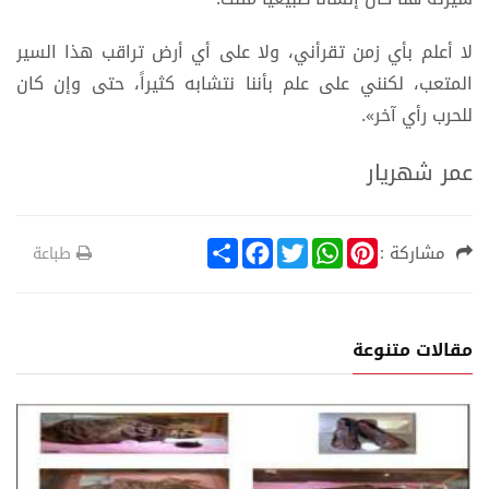
لا أعلم بأي زمن تقرأني، ولا على أي أرض تراقب هذا السير
المتعب، لكنني على علم بأننا نتشابه كثيراً، حتى وإن كان
للحرب رأي آخر».
عمر شهريار
S
F
T
W
P
مشاركة :
طباعة
h
a
w
h
i
a
c
i
a
n
r
e
t
t
t
e
b
t
s
e
o
e
A
r
مقالات متنوعة
o
r
p
e
k
p
s
t
ة
أدب وثق