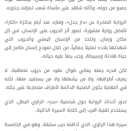
جميع من حوله، وكأنه شاهد على مأساة شعب تمزقت جذوره.
الرواية الصادرة عن «دار جدل»، وفازت منذ أيام بجائزة «كتارا»
لأفضل رواية منشورة، تصور أثر الحروب على الإنسان، في كل
مكان وزمان، وتتخذ من الإنسان اليمني والحروب التي
شهدتها بلاده تمثيلاً جمالياً، من خلال نموذج إنسان طامح إلى
حياة هادئة وبسيطة، وحب يملأ عليه حياته،
لكن قدره جعله يعاني طوال عقود من حروب متعاقبة، لا
يعرف أطرافها، ولا من يشعلها ولا من يستفيد منها، لكنه
في النهاية يكون الضحية الدائمة لأطراف متصارعة على جثته.
تدور أحداث الرواية حول شخصية «بدر»، الراوي البطل، الذي
يستخدم تقنية أقرب إلى كتابة السيرة الذاتية،
سيرة هذا الراوي، الذي أذاقته حرب سابقة، وهو في الخامسة