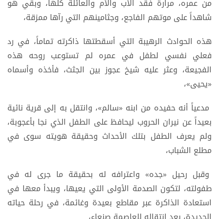
من عمره، مرارة فقد الأب والأم والعائلة كلها، وبقي هو
شاهداً على موتهم الفاجع، وجثامينهم التي رآها ممزقة،
هذه الحوادث الرهيبة التي أسقطتها ذاكرته تماماً، في رد
فعلي نفسي لطفل في عمره لم تستوعب روحه هذه
الفجيعة، وعثر عليه شيخ عجوز بين الجثث، فأخذه وأسماه
«يحيى»،
مدعياً أنه حفيده من ابنه «سالم»، وانتقل به إلى قرية نائية
بعيداً عن نيران الحروب ليحافظ على الطفل الذي نجا بأعجوبة،
ولم يعرف الطفل بتلك الأحداث وحقيقة هويته سوى في
مطلع الشباب،
وقبل رحيل «جده» واعترافه له بحقيقة ما جرى له في
طفولته، لتكون الصدمة الأولى التي يعيها، ويبدأ معها في
استعادة الذاكرة عبر مقاطع بعيدة وغائمة، في رحلة حياته
الجديدة، بعد انتقاله للعاصمة صنعاء،