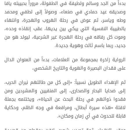
بدءاً من الجد وسالم ولطيفة في الطفولة، مروراً بحبيبته يافا
وصديقه عيد حمادي في صنعاء، وصولاً إلى لطفي ومحمد
وطه وياسر، ثم عوض في رحلة الهروب والهجرة، وانتهاء
بالطبيبة النفسية التي يبكي بين يديها، عقب إنقاذه وحده،
وموت كل رفاقه في رحلة الهجرة غير الشرعية، ليولد هو من
جديد، ربما باسم ثالث وهوية جديدة.
الرواية زاخرة بمجموعة من العلامات، بدءاً من العنوان الدال
على فقدان البصيرة والهوية والتاريخ الشخصي،
ثم الإهداء الطويل نسبياً: «إلى كل من طالتهم نيران الحرب،
إلى ضحايا البحار والصحارى، إلى المنفيين والمشردين ومن
فقدوا ذواتهم في رحلة البحث عن الحياة»، ويختتمه بجملة
لافتة «هذه سيرة أبطال، ومرافعة في وجه الظلم، وحكاية
قابلة للحدوث في أي زمان ومكان».