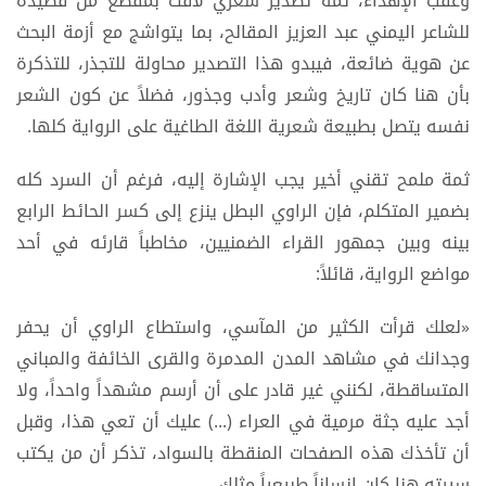
وعقب الإهداء، ثمة تصدير شعري لافت بمقطع من قصيدة
للشاعر اليمني عبد العزيز المقالح، بما يتواشج مع أزمة البحث
عن هوية ضائعة، فيبدو هذا التصدير محاولة للتجذر، للتذكرة
بأن هنا كان تاريخ وشعر وأدب وجذور، فضلاً عن كون الشعر
نفسه يتصل بطبيعة شعرية اللغة الطاغية على الرواية كلها.
ثمة ملمح تقني أخير يجب الإشارة إليه، فرغم أن السرد كله
بضمير المتكلم، فإن الراوي البطل ينزع إلى كسر الحائط الرابع
بينه وبين جمهور القراء الضمنيين، مخاطباً قارئه في أحد
مواضع الرواية، قائلاً:
«لعلك قرأت الكثير من المآسي، واستطاع الراوي أن يحفر
وجدانك في مشاهد المدن المدمرة والقرى الخائفة والمباني
المتساقطة، لكنني غير قادر على أن أرسم مشهداً واحداً، ولا
أجد عليه جثة مرمية في العراء (...) عليك أن تعي هذا، وقبل
أن تأخذك هذه الصفحات المنقطة بالسواد، تذكر أن من يكتب
سيرته هنا كان إنساناً طبيعياً مثلك.