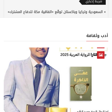
شريط إخباري
السعودية وتركيا وباكستان توقّع «اتفاقية مكة للدفاع المشترك»
أدب وثقافة