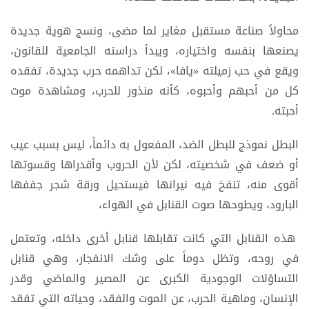
محاولاً صناعة مستقبل مغاير لما مضى، ونسج هوية جديدة
يصنعها بنفسه واختياره، ويبدأ دراسته الجامعية للقانون،
ويقع في حب زميلته «يافا»، لكن تداهمه حرب جديدة، تفقده
كل من أحبهم وأحبوه، كأنه منذور للحرب، ومشاهدة موت
أحبته.
البطل نموذج للبطل الضد، المفعول به دائماً، ليس بسبب عيب
أو ضعف في شخصيته، لكن لأن الحروب وأقدراها وقسوتها
أقوى منه، تنفخ فيه نيرانها فيستحيل ورقة شجر جففها
البارود، ويطوحها صوت القنابل في الهواء،
هذه القنابل التي كانت تقابلها قنابل أخرى داخله، وتعتمل
في روحه، وتظل دوماً على وشك الانفجار، وهي قنابل
التساؤلات الوجودية الكبرى عن المصير والماضي وقدر
الإنسان، وماهية الحرب، عن الموت والفقد، وحياته التي تفقد