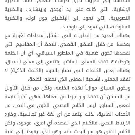
المضافة إلى نظريات أخرى لدراسة المعنى، مثلا؛ النظرية
الإشارية، التي كانت على يد أوجدن وريتشاردز، والنظرية
التصويرية، التي تعود إلى الإنكليزي جون لوك، والنظرية
السلوكية، التي تعود إلى بلوميلد.
وهناك العديد من النظريات التي تشكل امتدادات لغوية مع
بعضها. من خلال المنظور القصدي، نلاحظ أن المفاهيم التي
نقصدها تكون ضمنية في المنظور السياقي، أي أن الكلمة
وتوظيفها تفقد المعنى المباشر، وتنتمي إلى معنى السياق،
وهناك بعض الكلمات التي تمتاز بالقوة (الكلمة الذكية) لا
تفقد المعنى، لأهمية المعنى الذي تحمله الكلمة،
ويكون السياق موازياً لهذه الكلمة، ولكن من خلال التأويل
من الممكن أن تفقد ولو جزءا من معناها، فهي أخيراً تابعة
لمعنى السياق. ليس الكلام القصدي اللغوي في النص، من
الأحداث العادية، لذلك نبتعد عن أي لغة غير تجانسية، وخارج
الارتباط النصي، فالكلام الذي يقصده أي امرئ، موجود، ولكن
الكلام الفني هو سر البحث عنه، وهو الذي يقودنا إلى فنية