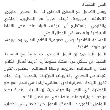
النص (النصية)،
وسبل التعامل مع المعنى الداخلي له، أما المعنى الخارجي،
فالعلاقة الموجودة، تربطه لغوياً مع المعنيين، الداخلي
والخارجي. ونستطيع أن نتوقف قليلاً عند بعض النقاط
الارتباطية وتعددها في المجال النصي:
المساحة الكلامية: وهي خصوصية الكلام النصي، وما يتبعها
من ظروف كلامية.
القول القصدي: إن القول القصدي ذو علاقة مع المساحة
النصية، بل يشكل جزءاً منها، خصوصاً إذا أدرجنا أفعال الكلام،
حيث إن المفاهيم المزروعة ومنها المفاهيم المضمرة، تكون
شبكة من المعاني والتأويلات المرتبطة بقصدية الباث، لذلك
تكون الزيادة المعرفية لدى المتلقي، زيادة في فهم المواضع
القصدية في النص والنصية، حيث إن البنية اللغوية تصبح
مبادئ تداولية وأما علاقتها فهي مع أفعال الكلام.
التواصل اللغوي: من الممكن التحول من الاتصال إلى الخطاب،