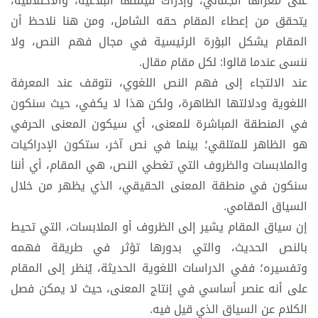
على مغزاها الجمالي، وإدراك قيمتها البلاغية، والاختلافية،
يتحقق من إعطاء المقام حقه الشامل، ومن هنا نلاحظ أن
المقام يشكل البؤرة الرئيسية في مجال فهم النص، ولا
ننسى عندما قالوا: لكل مقام مقال.
عند الالتجاء إلى فهم النص اللغوي، نتوقف عند المعرفة
اللغوية ودلالتها الظاهرة، ولكن هذا لا يكفي، حيث سنكون
في المنطقة المباشرة للمعنى، أي سيكون المعنى الحرفي
هو الظاهر للمتلقي؛ بينما في نص آخر، ستكون الإدراكيات
والملابسات والظروف التي تغطي النص، هي المقام، أي أننا
سنكون في منطقة المعنى الحقيقي، الذي يظهر من خلال
السياق المقامي.
إن سياق المقام يشير إلى الظروف أو الملابسات، التي تحيط
بالنص الحديث، والتي بدورها تؤثر في طريقة فهمه
وتفسيره؛ ففي الدراسات اللغوية الحديثة، يُنظر إلى المقام
على أنه عنصر أساسي في إنتاج المعنى، حيث لا يمكن فصل
الكلام عن السياق الذي قيل فيه.