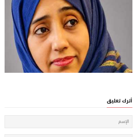
04 اغسطس, 2026
روب من الحديدة... سيرة خوف ترويها صحافية يمنية
أترك تعليق