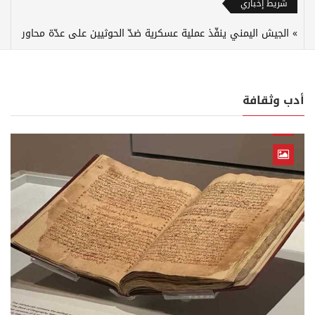
شريط إخباري
الجيش اليمني ينفّذ عملية عسكرية ضدّ الحوثيين على عدّة محاور
أدب وثقافة