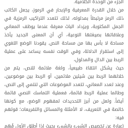
الجزء من الوحدة الكلامية.
من خلال القدرة المعرفية والإبحار في الرموز، يجعل الكاتب
ذلك الرمز مرتبطاً بمدلوله، لذلك تتعدد التراكيب الرمزية في
الجمل المكتوبة، ويزداد الباث معرفة عندما يوظف المعاني
وعلاقاتها بصيغتها النوعية، أي أن المعنى الجديد يأخذ
مساحة لا بأس بها من مساحة النص. يقودنا الوضع اللغوي
إلى استقرار الدلالة، وفي الوقت نفسه يساعد على عملية
الربط بين الدال والمدلول،
حيث يشكل انتقاءً طبيعياً، ولغة ملائمة للنص، يتم من
خلالهما الربط بين شيئين ملائمين، أو الربط بين موضوعين،
وعند تعدد المعاني، تتعدد الموضوعات التي تنتمي إلى النص،
وطالما عملية الربط قائمة، فعملية التماسك النصي قائمة
أيضاً. ولعل من أبرز التحديدات لمفهوم الوضع، مع كونها
خالصة في التعريف، لا الأمثلة والمسائل والتفريعات؛ قولهم
فيه:
(عبارة عن تخصيص الشيء بالشيء بحيث إذا أطلق الأول فُهم