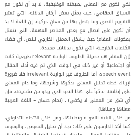
لكي نكون مع المعنى بصيغته الوظيفية، لا بد أن نكون مع
السياق المقامي، حيث يمثل بعض أركان الدلالة، التي تعتبر
التقويم النصي وما يتصل بها من معانٍ حركية. إن اللغة لا بد
أن تكون على اتصال مع بعض العناصر المهمة، التي تتمثل
بمكونات المقام؛ حيث يشكل الممثل الخارجي للنص، أي فضاء
الكلمات الخارجية، التي تكون بدلالات محددة.
(إن المقام هو حصيلة الظروف الواردة relevant طبيعية كانت
أو اجتماعية أو غير ذلك في الوقت الذي تم فيه أداء المقال
speech event، أما الظروف غير الواردة irrelevant فلا ضرورة
لإرباك خطة تحليل المعنى بذكرها وشرحها، وما دام المعنى
على إطلاقه مركباً على هذا النحو الذي يبدو من تشقيقه، فإن
أي شق من المعنى لا يكفي) . (تمام حسان – اللغة العربية
معناها ومبناها).
من خلال البنية اللغوية وتحليلها، ومن خلال الاتجاه التداولي،
كما أكد الدارسون على ذلك؛ نجد أن تحليل النصوص، والوقوف