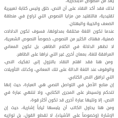
يعد من النصوص الابتكارية،
لذلك فقد أكد النقاد على أن النص، خلق وليس كتابة تعبيرية
تقليدية، فالتقليد من مزايا النصوص التي تراوغ في منطقة
الضعف والخيبة والبهتان.
عندما تكون اللغة مختلفة بمدلولها، فسوف تكون الدلالات
ضمنية، فهناك الكثير من النصوص، خصوصاً النصوص الشعرية،
لا تظهر الدلالة في الكلام الظاهر، بل تكون المعاني
المرافقة للغة، بمعان أخرى غير التي نراها على الظاهر.
ومن هنا فقد اهتم النقاد بالنزول إلى تفكيك النص،
والوقوف عند اللغة الدالة على تلك المعاني، وكذلك التأويلات
التي ترافق النص الكتابي.
إن منابع الأصل في التواصل النصي هي العبارة، حيث إنها
تتحكم وتسيطر على المجرى الكتابي، ولا تنتهي عبارة في
النص، إلا وتليها عبارة أخرى قد تكون أكثر قوة،
ومن هنا يحاول الكاتب أن يلبسها ثياباً إشارية، حيث إن
الإشارة (وخصوصاً على الأشياء)، لا تقطع القول، بل توازيه