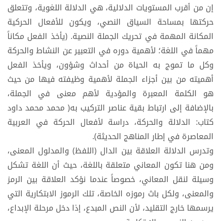
إن من أقرب المستويات الدلالية، هي الدلالة اللغوية، وتتعلق
حركتها بمساحة السياق النصي، ويكون للأفعال الحركية
المكانة المهمة في تحريك الجملة النصية. (يأخذ الفعل مكاناً
مهماً في اللغة؛ لأهمية دوره في التعبير عن النشاط والحركة
وكل ما تموج به الحياة من أحداث وشؤون، ويأخذ الفعل
أهميته من بين أجزاء الجملة لأهمية وظيفته فيها من حيث
هو الكلمة المعبرة والمؤدية لأهم معنى في الجملة،
بالإضافة إلى ارتباط بقية عناصر التركيب به( محمد محمد داود
كتاب: الدلالة والحركة، دراسة لأفعال الحركة في العربية
المعاصرة في إطار المناهج الحديثة).
وتدرس الدلالة العلاقة بين الدال (اللفظ) والمدلول المعنى،
ومن هنا تكون المعاني متعلقة باللغة، حيث أن اللغة تشكل
وسيلة لنقل المعاني، خصوصاً عندما نؤكد العلاقة بين الرمز
والمعنى، ولكل باث رموزه الخاصة، تلك الرموز الابتكارية التي
يرسمها خارج التقليد، لأن النص المبدع، إذا دخل مرحلة الإبداع،