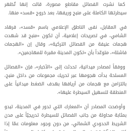
كما نشرت الفصائل مقاطع مصورة، قالت إنها تُظهر
سيطرتها الكاملة على منبج وريفها، بعد خروج «قسد» منها.
في المقابل، نفى الناطق الإعلامي باسم «قسد»، فرهاد
الشامي، في تصريحات إعلامية، أن تكون «منبج قد شهدت
هجمات عنيفة من الفصائل التركية»، وقال إن «الهجمات
فاشلة»، متوعّداً بأن «تكون المدينة مقبرة للمهاجمين».
ووفقاً لمصادر ميدانية، تحدثت إلى «الأخبار»، فإن «الفصائل
المسلحة بدأت هجومها عبر تحريك مجموعات من داخل منبج،
بالتزامن مع هجمات من أريافها بهدف الضغط ميدانياً على
المنطقة لتسهيل السيطرة عليها».
وأوضحت المصادر أن «المعارك التي تدور في المدينة، تبدو
بمثابة محاولة من جانب الفصائل للسيطرة تدريجيّاً على مدن
الشريط الحدودي الشمالي، من دون وجود معلومات عمّا إذا