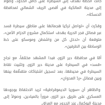
كانت الخطّة تهدف إلى السيطرة على كامل الحدود، وصولاً
إلى مدينة المالكية في أقصى الريف الشمالي لمحافظة
الحسكة».
وقدّرت أن «تواصل تركيا هجماتها على مناطق سيطرة قسد
عبر فصائل فجر الحرية بهدف استكمال مشروع الحزام الآمن»،
متوقعة أن «تدخل كل من واشنطن وموسكو على خط
الوساطة بين الطرفين».
أمّا في محافظة دير الزور، فبدا المشهد مختلفاً، مع نجاح
«قسد» في السيطرة على مدينة دير الزور، وتثبيت نقاط
السيطرة في محيطها، بعد تسجيل اشتباكات متقطّعة بينها
وبين فصائل «ردّ العدوان».
والظاهر أن «سوريا الديموقراطية» تريد الاحتفاظ بوجودها
العسكري على طريق دير الزور، مروراً بالميادين، وصولاً إلى
مدينة البوكمال عند الحدود مع العراق.